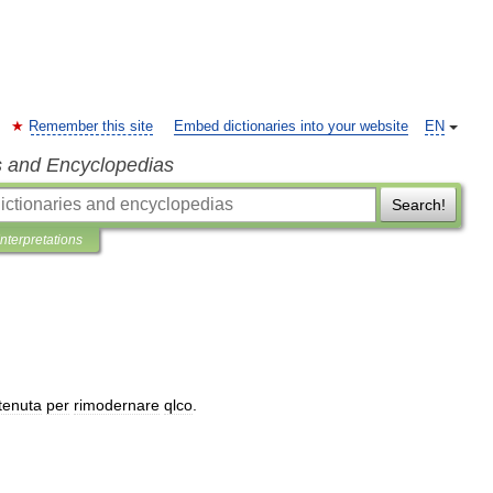
Remember this site
Embed dictionaries into your website
EN
s and Encyclopedias
Search!
Interpretations
tenuta
per
rimodernare
qlco
.