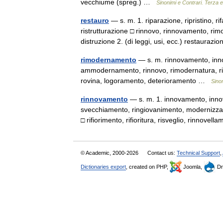
vecchiume (spreg.) …
Sinonimi e Contrari. Terza 
restauro
— s. m. 1. riparazione, ripristino, r
ristrutturazione □ rinnovo, rinnovamento, 
distruzione 2. (di leggi, usi, ecc.) restaura
rimodernamento
— s. m. rinnovamento, inno
ammodernamento, rinnovo, rimodernatura, 
rovina, logoramento, deterioramento …
Sinon
rinnovamento
— s. m. 1. innovamento, inno
svecchiamento, ringiovanimento, modernizzaz
□ rifiorimento, rifioritura, risveglio, rinnov
© Academic, 2000-2026
Contact us:
Technical Support
,
Dictionaries export
, created on PHP,
Joomla,
Dr