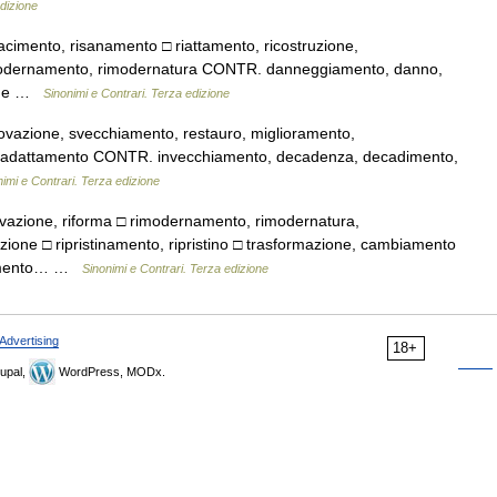
edizione
ifacimento, risanamento □ riattamento, ricostruzione,
rimodernamento, rimodernatura CONTR. danneggiamento, danno,
zione …
Sinonimi e Contrari. Terza edizione
vazione, svecchiamento, restauro, miglioramento,
riadattamento CONTR. invecchiamento, decadenza, decadimento,
imi e Contrari. Terza edizione
vazione, riforma □ rimodernamento, rimodernatura,
ione □ ripristinamento, ripristino □ trasformazione, cambiamento
ellamento… …
Sinonimi e Contrari. Terza edizione
Advertising
18+
upal,
WordPress, MODx.