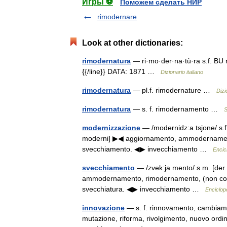
Игры ⚽
Поможем сделать НИР
rimodernare
Look at other dictionaries:
rimodernatura
— ri·mo·der·na·tù·ra s.f. BU 
{{/line}} DATA: 1871 …
Dizionario italiano
rimodernatura
— pl.f. rimodernature …
Dizi
rimodernatura
— s. f. rimodernamento …
S
modernizzazione
— /modernidz:a tsjone/ s.f.
moderni] ▶◀ aggiornamento, ammodernament
svecchiamento. ◀▶ invecchiamento …
Encicl
svecchiamento
— /zvek:ja mento/ s.m. [der.
ammodernamento, rimodernamento, (non com.
svecchiatura. ◀▶ invecchiamento …
Enciclope
innovazione
— s. f. rinnovamento, cambiam
mutazione, riforma, rivolgimento, nuovo ordi