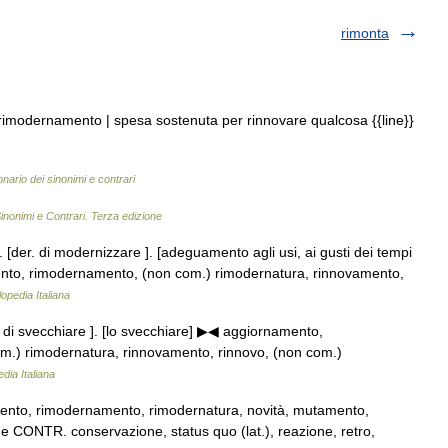
rimonta
rimodernamento | spesa sostenuta per rinnovare qualcosa {{line}}
onario dei sinonimi e contrari
inonimi e Contrari. Terza edizione
 [der. di modernizzare ]. [adeguamento agli usi, ai gusti dei tempi
o, rimodernamento, (non com.) rimodernatura, rinnovamento,
opedia Italiana
 di svecchiare ]. [lo svecchiare] ▶◀ aggiornamento,
) rimodernatura, rinnovamento, rinnovo, (non com.)
dia Italiana
ento, rimodernamento, rimodernatura, novità, mutamento,
ne CONTR. conservazione, status quo (lat.), reazione, retro,