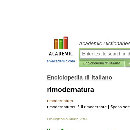
Academic Dictionarie
en-academic.com
Enciclopedia di italiano
Enciclopedia di italiano
rimodernatura
rimodernatura
rimodernatura
s
.
f
.
Il
rimodernare
|
Spesa
sos
Enciclopedia
di
italiano
.
2013
.